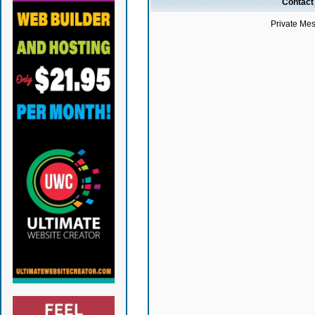
Contact 
Private Me