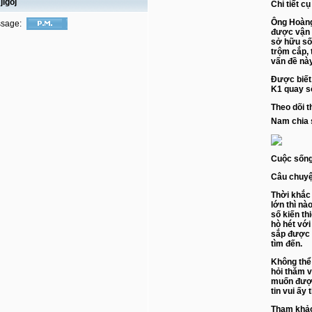
jigoj
Chi tiết 
Ông Hoàng 
ssage:
được vận m
sở hữu số 
trộm cắp, 
vấn đề này
Được biết
K1 quay s
Theo dõi t
Nam chia 
Cuộc sống
Câu chuyệ
Thời khắc
lớn thì nà
số kiến t
hò hét vớ
sắp được đ
tìm đến.
Không thể 
hỏi thăm v
muốn được
tin vui ấy
Tham khảo